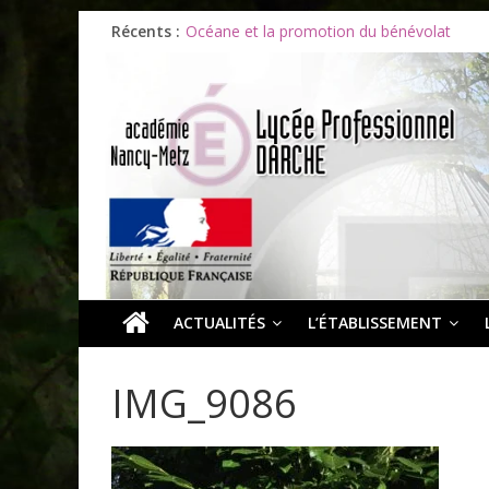
Les ULiS en haut du podium
Récents :
Océane et la promotion du bénévolat
Bonnes vacances à tous !
Infos rentrée septembre 2026
Soirée d’adieux au Lycée Darche
ACTUALITÉS
L’ÉTABLISSEMENT
IMG_9086