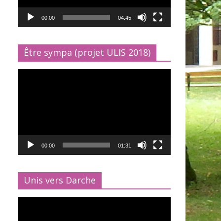
00:00
04:45
Être sympa (projet ULIS 2018)
Lecteur
vidéo
00:00
01:31
Unis vers Darche
Lecteur
vidéo