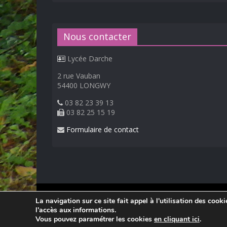
Nous contacter
Lycée Darche
2 rue Vauban
54400 LONGWY
03 82 23 39 13
03 82 25 15 19
Formulaire de contact
© 2026
Lycée Professionnel Darche, Longwy
.
La navigation sur ce site fait appel à l'utilisation des cook
Réalisation Frédéric AMELLA. Consultez les
mentions 
l'accès aux informations.
Vous pouvez paramétrer les cookies
en cliquant ici
.