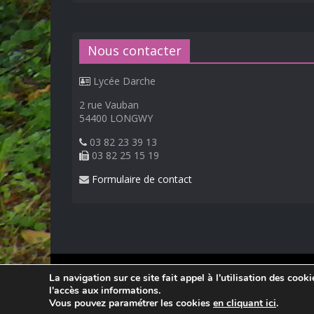
Nous contacter
Lycée Darche
2 rue Vauban
54400 LONGWY
03 82 23 39 13
03 82 25 15 19
Formulaire de contact
© 2026
Lycée Professionnel Darche, Longwy
.
La navigation sur ce site fait appel à l'utilisation des cook
Réalisation Frédéric AMELLA. Consultez les
mentions 
l'accès aux informations.
Vous pouvez paramétrer les cookies
en cliquant ici
.