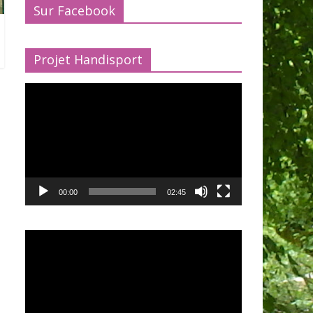
Sur Facebook
Projet Handisport
Lecteur
vidéo
00:00
02:45
Lecteur
vidéo