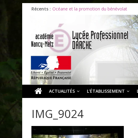
Les ULiS en haut du podium
Récents :
Océane et la promotion du bénévolat
Bonnes vacances à tous !
Infos rentrée septembre 2026
Soirée d’adieux au Lycée Darche
ACTUALITÉS
L’ÉTABLISSEMENT
IMG_9024