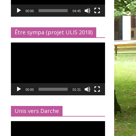
00:00
04:45
Être sympa (projet ULIS 2018)
Lecteur
vidéo
00:00
01:31
Unis vers Darche
Lecteur
vidéo