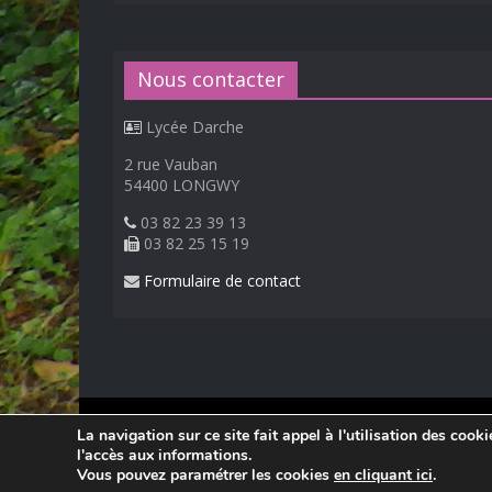
Nous contacter
Lycée Darche
2 rue Vauban
54400 LONGWY
03 82 23 39 13
03 82 25 15 19
Formulaire de contact
© 2026
Lycée Professionnel Darche, Longwy
.
La navigation sur ce site fait appel à l'utilisation des cook
Réalisation Frédéric AMELLA. Consultez les
mentions 
l'accès aux informations.
Vous pouvez paramétrer les cookies
en cliquant ici
.