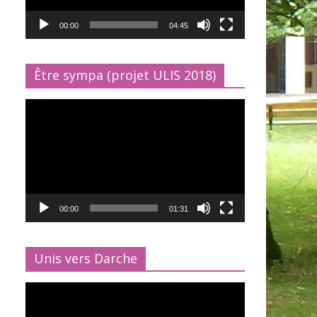
00:00
04:45
Être sympa (projet ULIS 2018)
Lecteur
vidéo
00:00
01:31
Unis vers Darche
Lecteur
vidéo