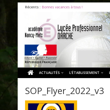
Récents :
Bonnes vacances à tous !
Infos rentrée septembre 2026
Soirée d’adieux au Lycée Darche
Les ULiS en haut du podium
Océane et la promotion du bénévolat
ACTUALITÉS
L’ÉTABLISSEMENT
SOP_Flyer_2022_v3