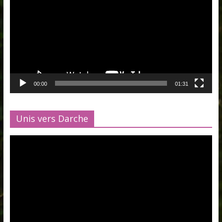
00:00
01:31
Unis vers Darche
Lecteur
vidéo