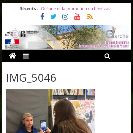
Les ULiS en haut du podium
Récents :
Océane et la promotion du bénévolat
Bonnes vacances à tous !
Infos rentrée septembre 2026
Soirée d’adieux au Lycée Darche
IMG_5046