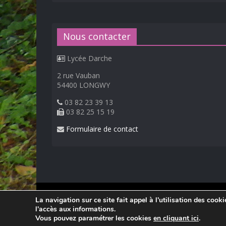
Nous contacter
Lycée Darche
2 rue Vauban
54400 LONGWY
03 82 23 39 13
03 82 25 15 19
Formulaire de contact
© 2026
Lycée Professionnel Darche, Longwy
.
La navigation sur ce site fait appel à l'utilisation des cook
Réalisation Frédéric AMELLA. Consultez les
mentions 
l'accès aux informations.
Vous pouvez paramétrer les cookies
en cliquant ici
.