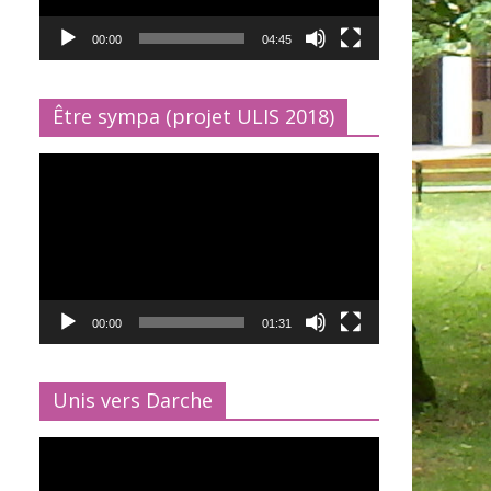
00:00
04:45
Être sympa (projet ULIS 2018)
Lecteur
vidéo
00:00
01:31
Unis vers Darche
Lecteur
vidéo