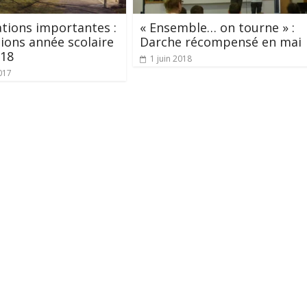
tions importantes :
« Ensemble… on tourne » :
tions année scolaire
Darche récompensé en mai
018
1 juin 2018
017