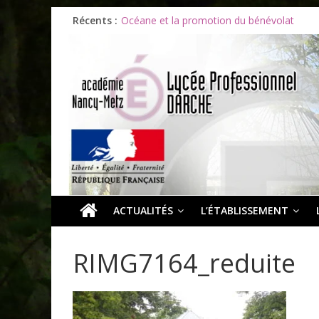
Les ULiS en haut du podium
Récents :
Océane et la promotion du bénévolat
Bonnes vacances à tous !
Infos rentrée septembre 2026
Soirée d’adieux au Lycée Darche
ACTUALITÉS
L’ÉTABLISSEMENT
RIMG7164_reduite