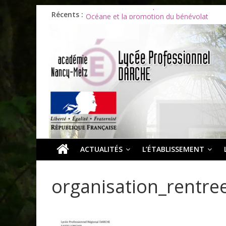
Récents :
Les ULiS en haut du podium
Océane et la promotion du bénévolat
Bonnes vacances à tous !
Infos rentrée septembre 2026
Soirée d’adieux au Lycée Darche
ACTUALITÉS
L’ÉTABLISSEMENT
organisation_rentre