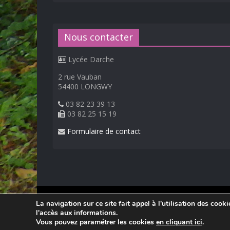
Nous contacter
Lycée Darche
2 rue Vauban
54400 LONGWY
03 82 23 39 13
03 82 25 15 19
Formulaire de contact
© 2026
Lycée Professionnel Darche, Longwy
.
La navigation sur ce site fait appel à l'utilisation des cook
Réalisation Frédéric AMELLA. Consultez les
mentions 
l'accès aux informations.
Vous pouvez paramétrer les cookies
en cliquant ici
.