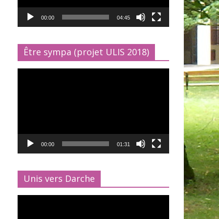
00:00
04:45
Être sympa (projet ULIS 2018)
Lecteur
vidéo
00:00
01:31
Unis vers Darche
Lecteur
vidéo