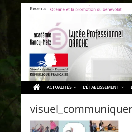
Récents :
Les ULiS en haut du podium
Océane et la promotion du bénévolat
Bonnes vacances à tous !
Infos rentrée septembre 2026
Soirée d’adieux au Lycée Darche
ACTUALITÉS
L’ÉTABLISSEMENT
visuel_communiquer_