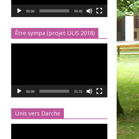
00:00
04:45
Être sympa (projet ULIS 2018)
Lecteur
vidéo
00:00
01:31
Unis vers Darche
Lecteur
vidéo