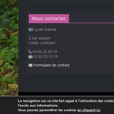
Nous contacter
Lycée Darche
2 rue Vauban
54400 LONGWY
03 82 23 39 13
03 82 25 15 19
Formulaire de contact
© 2026
Lycée Professionnel Darche, Longwy
.
La navigation sur ce site fait appel à l'utilisation des cook
Réalisation Frédéric AMELLA. Consultez les
mentions 
l'accès aux informations.
Vous pouvez paramétrer les cookies
en cliquant ici
.