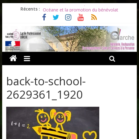
Les ULiS en haut du podium
Récents :
Océane et la promotion du bénévolat
Bonnes vacances à tous !
Infos rentrée septembre 2026
Soirée d’adieux au Lycée Darche
back-to-school-
2629361_1920