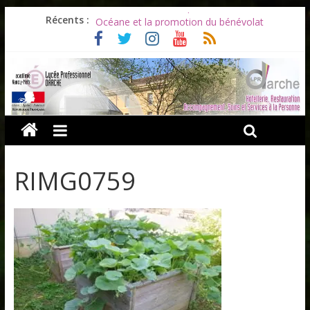
Les ULiS en haut du podium
Récents :
Océane et la promotion du bénévolat
Bonnes vacances à tous !
Infos rentrée septembre 2026
Soirée d’adieux au Lycée Darche
RIMG0759