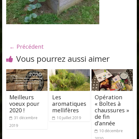
← Précédent
Vous pourrez aussi aimer
Meilleurs
Les
Opération
voeux pour
aromatiques
« Boîtes à
2020 !
mellifères
chaussures »
de fin
31 décembre
10 juillet 2019
d’année
2019
10 décembre
2020