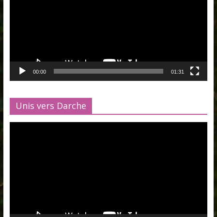
00:00
01:31
Unis vers Darche
Lecteur
vidéo