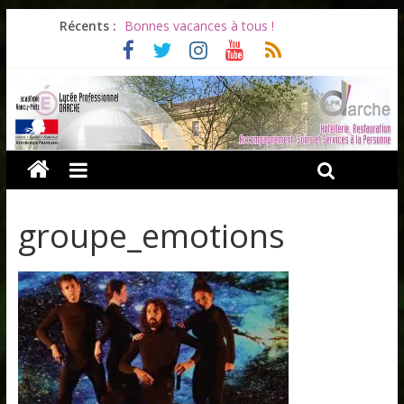
Récents :
Bonnes vacances à tous !
Infos rentrée septembre 2026
Soirée d’adieux au Lycée Darche
Les ULiS en haut du podium
Océane et la promotion du bénévolat
groupe_emotions