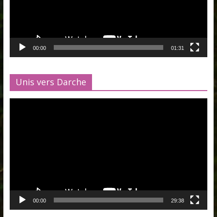
00:00
01:31
Unis vers Darche
Lecteur
vidéo
00:00
29:38