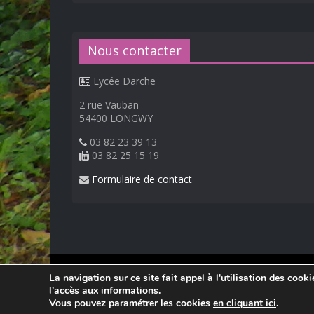
Nous contacter
Lycée Darche
2 rue Vauban
54400 LONGWY
03 82 23 39 13
03 82 25 15 19
Formulaire de contact
© 2026
Lycée Professionnel Darche, Longwy
.
La navigation sur ce site fait appel à l'utilisation des cook
Réalisation Frédéric AMELLA. Consultez les
mentions 
l'accès aux informations.
Vous pouvez paramétrer les cookies
en cliquant ici
.