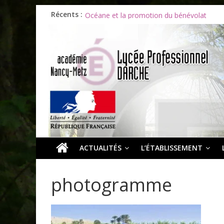
Récents :
Les ULiS en haut du podium
Océane et la promotion du bénévolat
Bonnes vacances à tous !
Infos rentrée septembre 2026
Soirée d’adieux au Lycée Darche
ACTUALITÉS
L’ÉTABLISSEMENT
photogramme