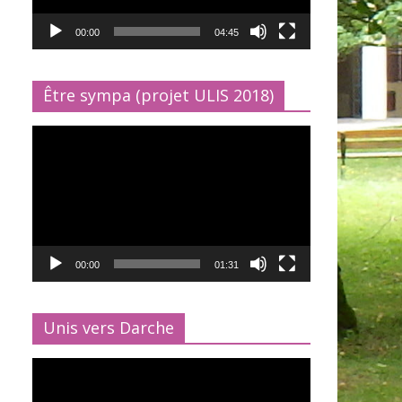
00:00
04:45
Être sympa (projet ULIS 2018)
Lecteur
vidéo
00:00
01:31
Unis vers Darche
Lecteur
vidéo