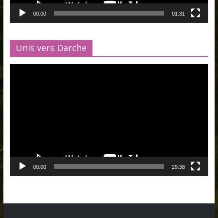
00:00
01:31
Unis vers Darche
Lecteur
vidéo
00:00
29:38