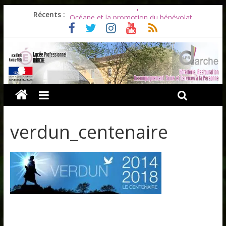
Les ULiS en haut du podium
Récents :
Océane et la promotion du bénévolat
Bonnes vacances à tous !
Infos rentrée septembre 2026
Soirée d’adieux au Lycée Darche
verdun_centenaire