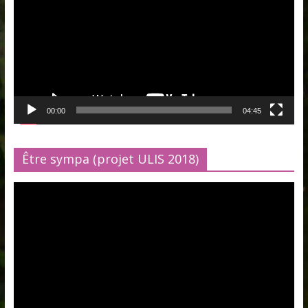
00:00
04:45
Être sympa (projet ULIS 2018)
Lecteur
vidéo