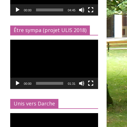
00:00
04:45
Être sympa (projet ULIS 2018)
Lecteur
vidéo
00:00
01:31
Unis vers Darche
Lecteur
vidéo