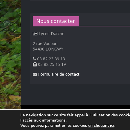
Nous contacter
Lycée Darche
2 rue Vauban
54400 LONGWY
03 82 23 39 13
03 82 25 15 19
Formulaire de contact
© 2026
Lycée Professionnel Darche, Longwy
.
La navigation sur ce site fait appel à l'utilisation des cook
Réalisation Frédéric AMELLA. Consultez les
mentions 
l'accès aux informations.
Vous pouvez paramétrer les cookies
en cliquant ici
.