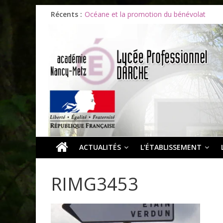
Les ULiS en haut du podium
Récents :
Océane et la promotion du bénévolat
Bonnes vacances à tous !
Infos rentrée septembre 2026
Soirée d’adieux au Lycée Darche
ACTUALITÉS
L’ÉTABLISSEMENT
RIMG3453