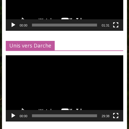
00:00
01:31
Unis vers Darche
Lecteur
vidéo
00:00
29:38