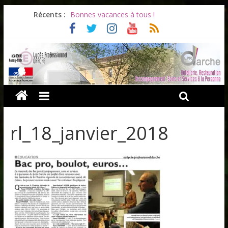
Récents :
Bonnes vacances à tous !
Infos rentrée septembre 2026
Soirée d’adieux au Lycée Darche
Les ULiS en haut du podium
Océane et la promotion du bénévolat
rl_18_janvier_2018