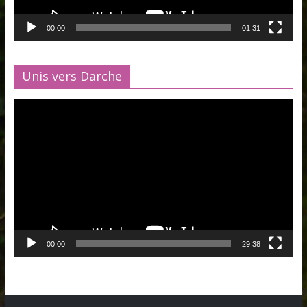
00:00
01:31
Unis vers Darche
Lecteur
vidéo
00:00
29:38