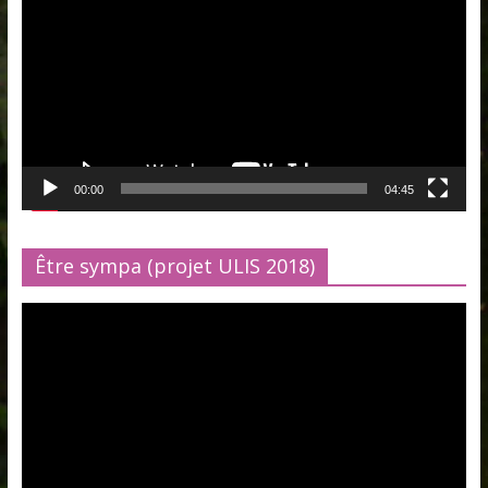
00:00
04:45
Être sympa (projet ULIS 2018)
Lecteur
vidéo