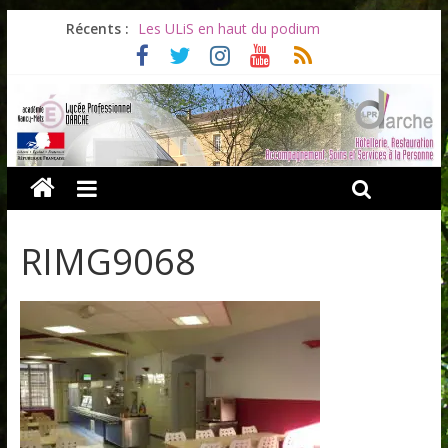
Récents :
Les ULiS en haut du podium
Océane et la promotion du bénévolat
Bonnes vacances à tous !
Infos rentrée septembre 2026
Soirée d’adieux au Lycée Darche
RIMG9068