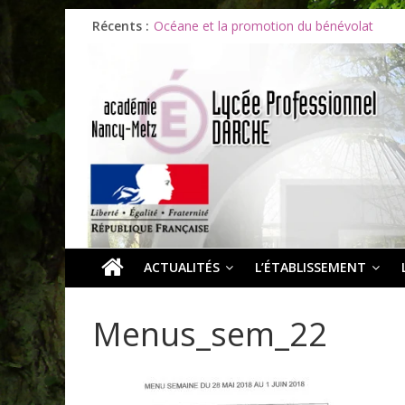
Récents :
Océane et la promotion du bénévolat
Bonnes vacances à tous !
Infos rentrée septembre 2026
Soirée d’adieux au Lycée Darche
Les ULiS en haut du podium
ACTUALITÉS
L’ÉTABLISSEMENT
Menus_sem_22