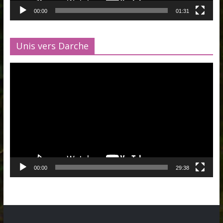
00:00
01:31
Unis vers Darche
Lecteur
vidéo
00:00
29:38