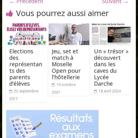
← Précédent
Suivant →
Vous pourrez aussi aimer
Elections
Jeu, set et
Un « trésor »
des
match à
découvert
représentan
Moselle
dans les
ts des
Open pour
caves du
parents
l’hôtellerie
Lycée
d’élèves
Darche
10 octobre
22 septembre
18 avril 2024
2021
2017