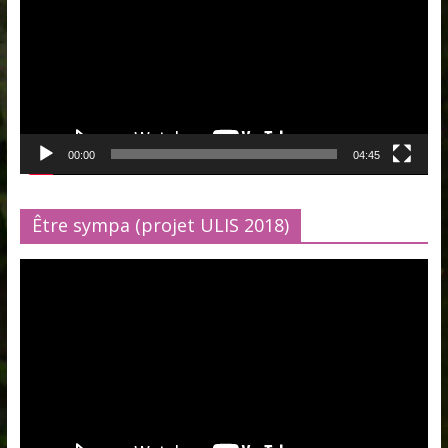
00:00
04:45
Être sympa (projet ULIS 2018)
Lecteur
vidéo