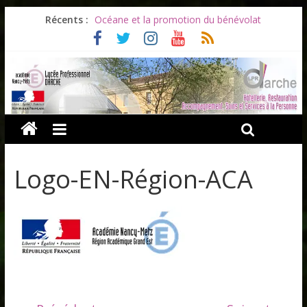
Les ULiS en haut du podium
Récents :
Océane et la promotion du bénévolat
Bonnes vacances à tous !
Infos rentrée septembre 2026
Soirée d’adieux au Lycée Darche
Logo-EN-Région-ACA