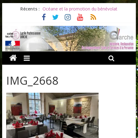
Récents :
Océane et la promotion du bénévolat
Bonnes vacances à tous !
Infos rentrée septembre 2026
Soirée d’adieux au Lycée Darche
Les ULiS en haut du podium
IMG_2668