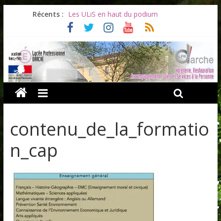
Récents :
Les ULiS en haut du podium
Océane et la promotion du bénévolat
Bonnes vacances à tous !
Infos rentrée septembre 2026
Soirée d’adieux au Lycée Darche
contenu_de_la_formatio
n_cap