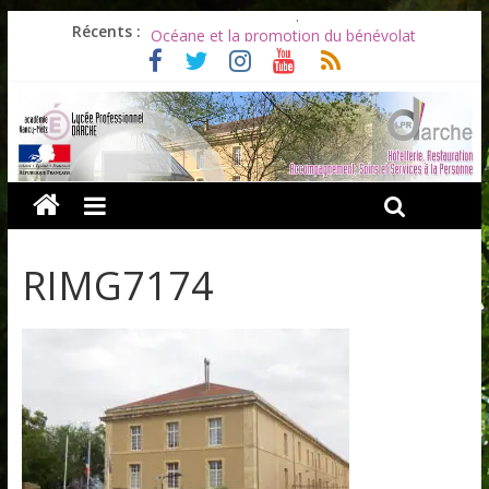
Les ULiS en haut du podium
Récents :
Océane et la promotion du bénévolat
Bonnes vacances à tous !
Infos rentrée septembre 2026
Soirée d’adieux au Lycée Darche
RIMG7174