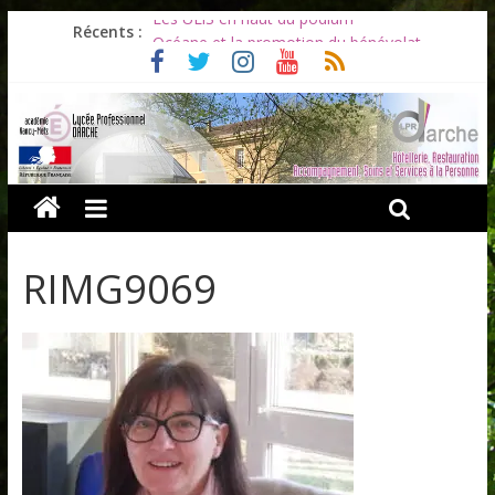
Les ULiS en haut du podium
Récents :
Océane et la promotion du bénévolat
Bonnes vacances à tous !
Infos rentrée septembre 2026
Soirée d’adieux au Lycée Darche
RIMG9069