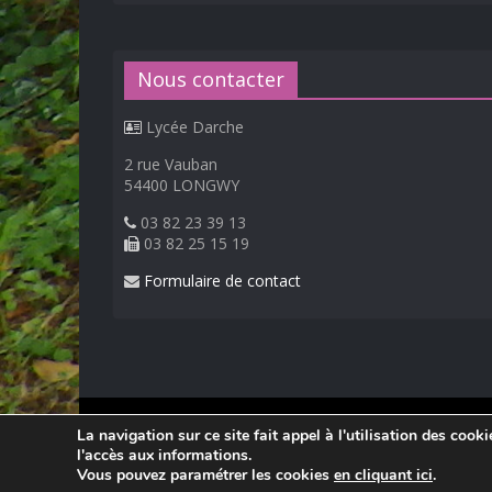
Nous contacter
Lycée Darche
2 rue Vauban
54400 LONGWY
03 82 23 39 13
03 82 25 15 19
Formulaire de contact
© 2026
Lycée Professionnel Darche, Longwy
.
La navigation sur ce site fait appel à l'utilisation des cook
Réalisation Frédéric AMELLA. Consultez les
mentions 
l'accès aux informations.
Vous pouvez paramétrer les cookies
en cliquant ici
.