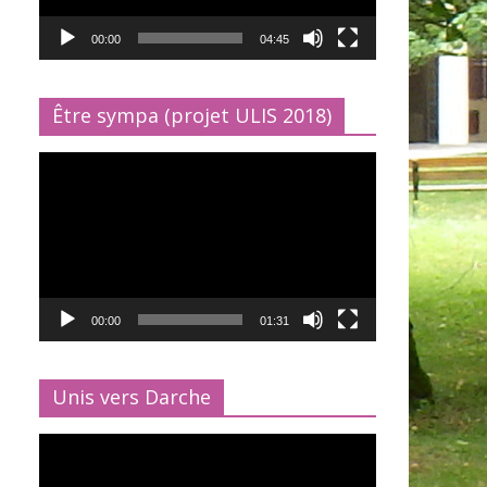
00:00
04:45
Être sympa (projet ULIS 2018)
Lecteur
vidéo
00:00
01:31
Unis vers Darche
Lecteur
vidéo