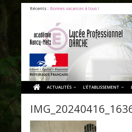
Océane et la promotion du bénévolat
Récents :
Bonnes vacances à tous !
Infos rentrée septembre 2026
Soirée d’adieux au Lycée Darche
Les ULiS en haut du podium
ACTUALITÉS
L’ÉTABLISSEMENT
IMG_20240416_163