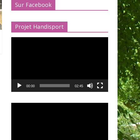
Sur Facebook
Projet Handisport
Lecteur
vidéo
00:00
02:45
Lecteur
vidéo