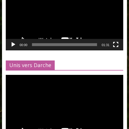
00:00
01:31
Unis vers Darche
Lecteur
vidéo