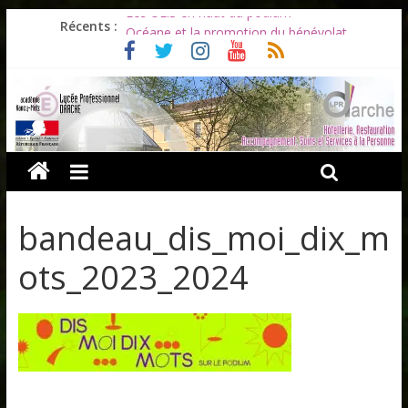
Les ULiS en haut du podium
Récents :
Océane et la promotion du bénévolat
Bonnes vacances à tous !
Infos rentrée septembre 2026
Soirée d’adieux au Lycée Darche
bandeau_dis_moi_dix_m
ots_2023_2024