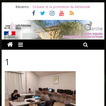
Les ULiS en haut du podium
Récents :
Océane et la promotion du bénévolat
Bonnes vacances à tous !
Infos rentrée septembre 2026
Soirée d’adieux au Lycée Darche
1