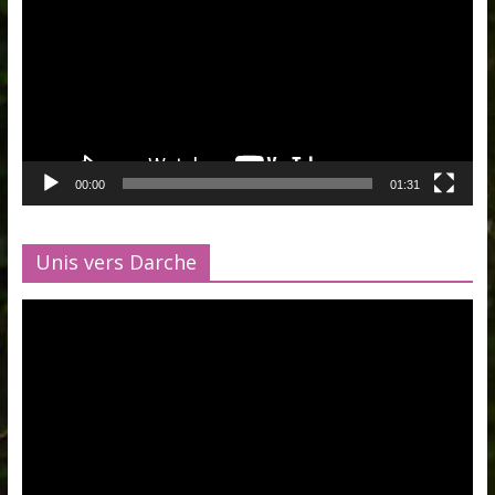
00:00
01:31
Unis vers Darche
Lecteur
vidéo