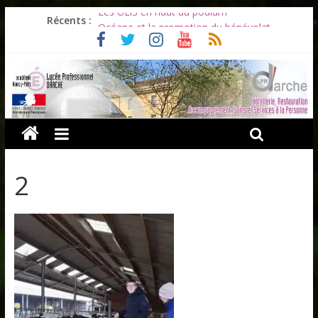
Les ULiS en haut du podium
Récents :
Océane et la promotion du bénévolat
Bonnes vacances à tous !
Infos rentrée septembre 2026
Soirée d’adieux au Lycée Darche
2