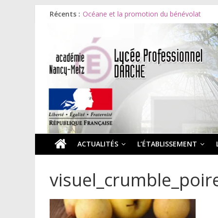
Récents :
Océane et la promotion du bénévolat
Bonnes vacances à tous !
Infos rentrée septembre 2026
Soirée d’adieux au Lycée Darche
Les ULiS en haut du podium
ACTUALITÉS
L’ÉTABLISSEMENT
visuel_crumble_poi