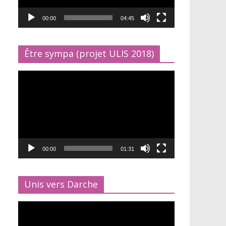
00:00
04:45
Être sympa (projet ULIS 2018)
Lecteur
vidéo
00:00
01:31
Unis vers Darche
Lecteur
vidéo