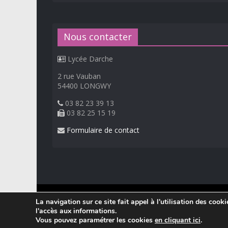
Nous contacter
Lycée Darche
2 rue Vauban
54400 LONGWY
03 82 23 39 13
03 82 25 15 19
Formulaire de contact
© 2026
Lycée Professionnel Darche, Longwy
.
La navigation sur ce site fait appel à l'utilisation des cook
Réalisation Frédéric AMELLA. Consultez les
mentions 
l'accès aux informations.
Vous pouvez paramétrer les cookies
en cliquant ici
.