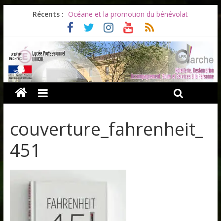
Les ULiS en haut du podium
Récents :
Océane et la promotion du bénévolat
Bonnes vacances à tous !
Infos rentrée septembre 2026
Soirée d’adieux au Lycée Darche
couverture_fahrenheit_
451