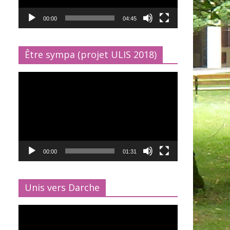
00:00
04:45
Être sympa (projet ULIS 2018)
Lecteur
vidéo
00:00
01:31
Unis vers Darche
Lecteur
vidéo