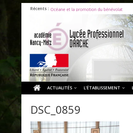
Récents :
Les ULiS en haut du podium
Océane et la promotion du bénévolat
Bonnes vacances à tous !
Infos rentrée septembre 2026
Soirée d’adieux au Lycée Darche
ACTUALITÉS
L’ÉTABLISSEMENT
DSC_0859