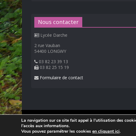
Nous contacter
Lycée Darche
2 rue Vauban
54400 LONGWY
03 82 23 39 13
03 82 25 15 19
Formulaire de contact
© 2026
Lycée Professionnel Darche, Longwy
.
La navigation sur ce site fait appel à l'utilisation des cook
Réalisation Frédéric AMELLA. Consultez les
mentions 
l'accès aux informations.
Vous pouvez paramétrer les cookies
en cliquant ici
.