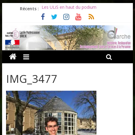
Récents :
Les ULiS en haut du podium
Océane et la promotion du bénévolat
Bonnes vacances à tous !
Infos rentrée septembre 2026
Soirée d’adieux au Lycée Darche
IMG_3477