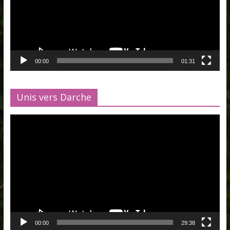
00:00
01:31
Unis vers Darche
Lecteur
vidéo
00:00
29:38