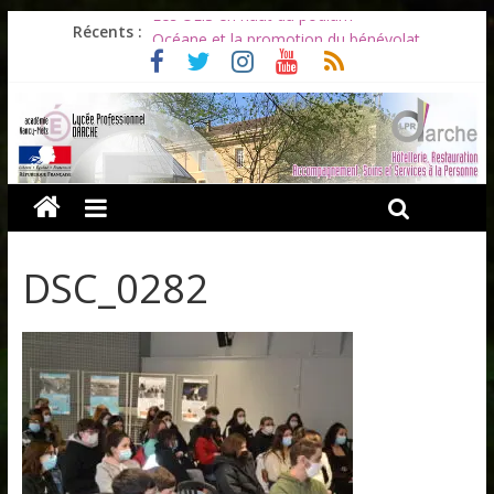
Les ULiS en haut du podium
Récents :
Océane et la promotion du bénévolat
Bonnes vacances à tous !
Infos rentrée septembre 2026
Soirée d’adieux au Lycée Darche
DSC_0282