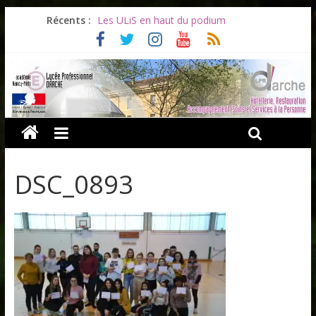
Récents :
Les ULiS en haut du podium
Océane et la promotion du bénévolat
Bonnes vacances à tous !
Infos rentrée septembre 2026
Soirée d’adieux au Lycée Darche
DSC_0893