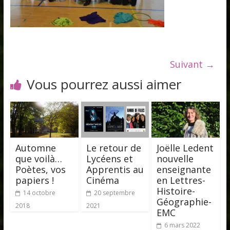
Suivant →
Vous pourrez aussi aimer
Automne
Le retour de
Joëlle Ledent
que voilà…
Lycéens et
nouvelle
Poètes, vos
Apprentis au
enseignante
papiers !
Cinéma
en Lettres-
Histoire-
14 octobre
20 septembre
Géographie-
2018
2021
EMC
6 mars 2022