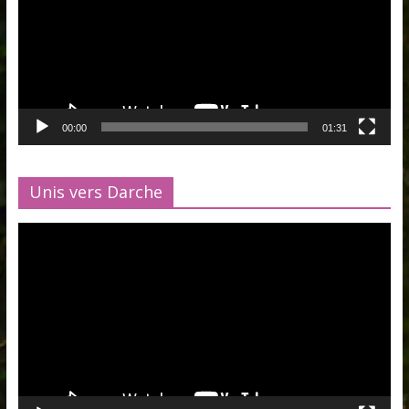
00:00
01:31
Unis vers Darche
Lecteur
vidéo