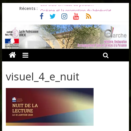
Les ULiS en haut du podium
Récents :
Océane et la promotion du bénévolat
Bonnes vacances à tous !
Infos rentrée septembre 2026
Soirée d’adieux au Lycée Darche
visuel_4_e_nuit