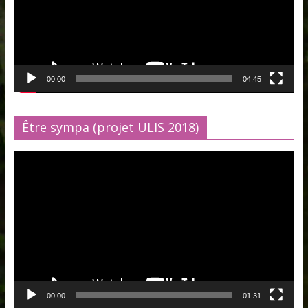
00:00
04:45
Être sympa (projet ULIS 2018)
Lecteur
vidéo
00:00
01:31