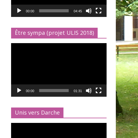
00:00
04:45
Être sympa (projet ULIS 2018)
Lecteur
vidéo
00:00
01:31
Unis vers Darche
Lecteur
vidéo