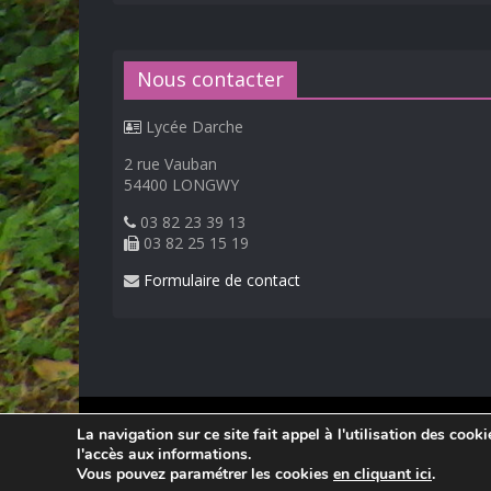
Nous contacter
Lycée Darche
2 rue Vauban
54400 LONGWY
03 82 23 39 13
03 82 25 15 19
Formulaire de contact
© 2026
Lycée Professionnel Darche, Longwy
.
La navigation sur ce site fait appel à l'utilisation des cook
Réalisation Frédéric AMELLA. Consultez les
mentions 
l'accès aux informations.
Vous pouvez paramétrer les cookies
en cliquant ici
.