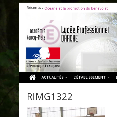
Récents :
Les ULiS en haut du podium
Océane et la promotion du bénévolat
Bonnes vacances à tous !
Infos rentrée septembre 2026
Soirée d’adieux au Lycée Darche
ACTUALITÉS
L’ÉTABLISSEMENT
RIMG1322