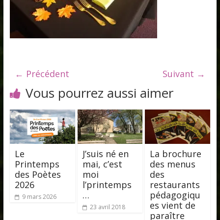
← Précédent
Suivant →
Vous pourrez aussi aimer
Le
J’suis né en
La brochure
Printemps
mai, c’est
des menus
des Poètes
moi
des
2026
l’printemps
restaurants
…
pédagogiqu
9 mars 2026
es vient de
23 avril 2018
paraître