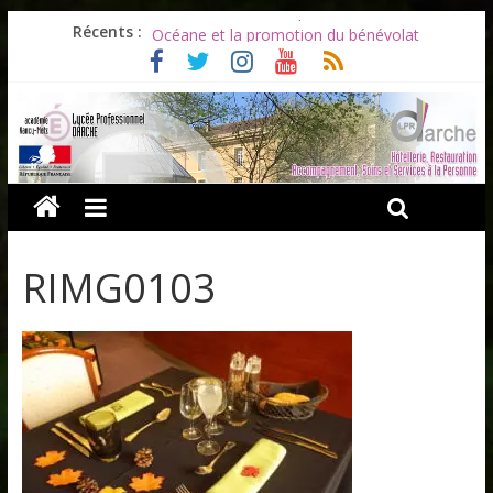
Les ULiS en haut du podium
Récents :
Océane et la promotion du bénévolat
Bonnes vacances à tous !
Infos rentrée septembre 2026
Soirée d’adieux au Lycée Darche
RIMG0103