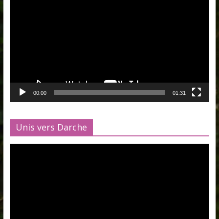
vidéo
00:00
01:31
Unis vers Darche
Lecteur
vidéo