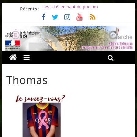
Les ULiS en haut du podium
Récents :
Océane et la promotion du bénévolat
Bonnes vacances à tous !
Infos rentrée septembre 2026
Soirée d’adieux au Lycée Darche
Thomas