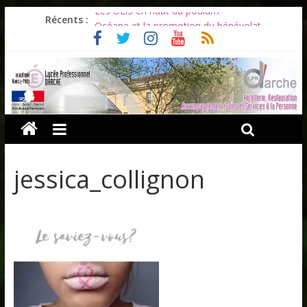
Les ULiS en haut du podium
Récents :
Océane et la promotion du bénévolat
Bonnes vacances à tous !
Infos rentrée septembre 2026
Soirée d’adieux au Lycée Darche
jessica_collignon