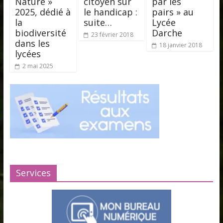
Nature »
citoyen sur
par les
2025, dédié à
le handicap :
pairs » au
la
suite…
Lycée
biodiversité
Darche
23 février 2018
dans les
18 janvier 2018
lycées
2 mai 2025
Services