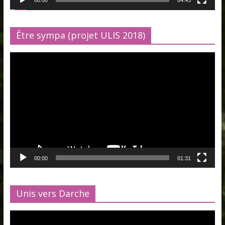
00:00
04:45
Être sympa (projet ULIS 2018)
Lecteur
vidéo
00:00
01:31
Unis vers Darche
Lecteur