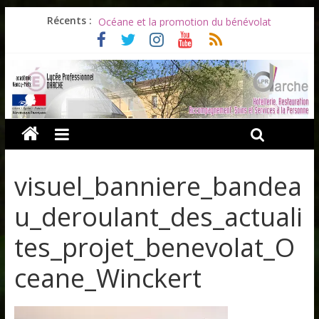
Les ULiS en haut du podium
Récents :
Océane et la promotion du bénévolat
Bonnes vacances à tous !
Infos rentrée septembre 2026
Soirée d’adieux au Lycée Darche
visuel_banniere_bandea
u_deroulant_des_actuali
tes_projet_benevolat_O
ceane_Winckert