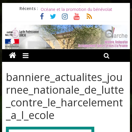
Les ULiS en haut du podium
Récents :
Océane et la promotion du bénévolat
Bonnes vacances à tous !
Infos rentrée septembre 2026
Soirée d’adieux au Lycée Darche
banniere_actualites_jou
rnee_nationale_de_lutte
_contre_le_harcelement
_a_l_ecole